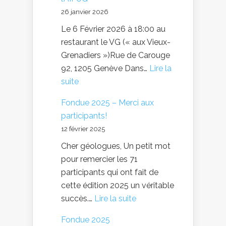
26 janvier 2026
Le 6 Février 2026 à 18:00 au
restaurant le VG (« aux Vieux-
Grenadiers »)Rue de Carouge
92, 1205 Genève Dans…
Lire la
:
suite
Nous
Fondue 2025 – Merci aux
avons
participants!
le
12 février 2025
plaisir
Cher géologues, Un petit mot
de
pour remercier les 71
vous
participants qui ont fait de
convier
cette édition 2025 un véritable
à
:
succès.…
Lire la suite
la
Fondue
traditionnelle Fondue
Fondue 2025
2025
de